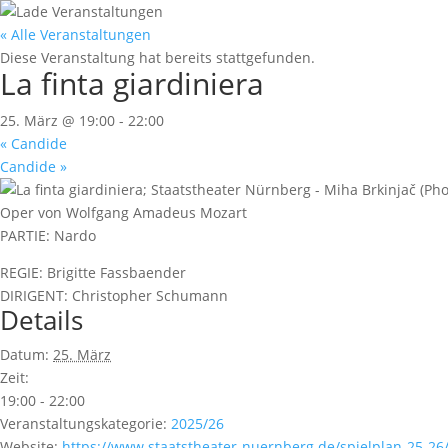
« Alle Veranstaltungen
Diese Veranstaltung hat bereits stattgefunden.
La finta giardiniera
25. März @ 19:00
-
22:00
«
Candide
Candide
»
Oper von Wolfgang Amadeus Mozart
PARTIE: Nardo
REGIE: Brigitte Fassbaender
DIRIGENT: Christopher Schumann
Details
Datum:
25. März
Zeit:
19:00 - 22:00
Veranstaltungskategorie:
2025/26
Website:
https://www.staatstheater-nuernberg.de/spielplan-25-26/