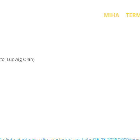
MIHA
TER
la-finta-giardiniera-die-gaertnerin-aus-liebe/25-03-2026/1900#op