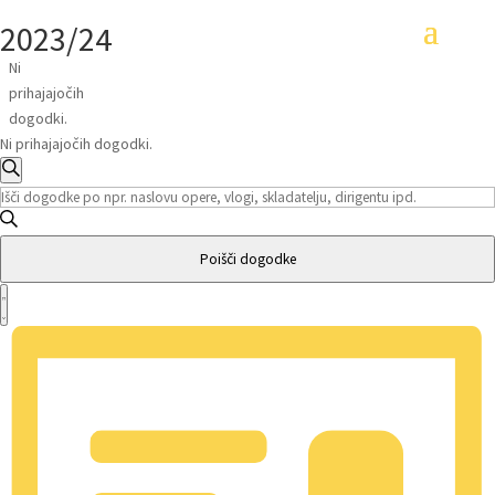
2023/24
Ni
prihajajočih
dogodki.
Ni prihajajočih dogodki.
Dogodki
Navigacija
Iskanje
Vnesite
za
ključno
besedo.
iskanje
Poišči dogodke
Poiščite
in
Dogodek
Dogodki
oglede
Pogledi
Seznam
po
Navigacije
ključni
besedi.