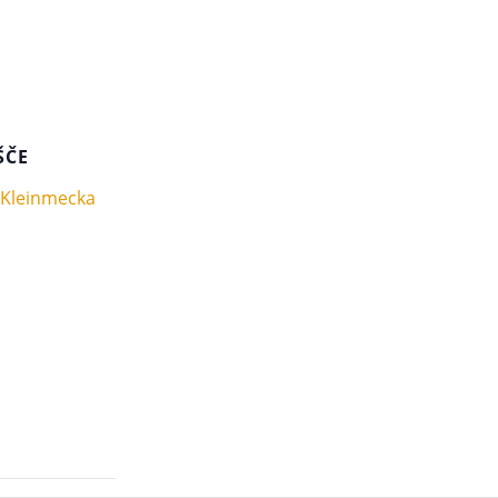
ŠČE
 Kleinmecka