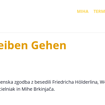
MIHA
TERM
eiben Gehen
bezenska zgodba z besedili Friedricha Hölderlina, 
ielniak in Mihe Brkinjača.